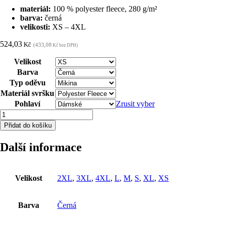
materiál:
100 % polyester fleece, 280 g/m²
barva:
černá
velikosti:
XS – 4XL
524,03
Kč
(433,08
Kč bez DPH)
Velikost
Barva
Typ oděvu
Materiál svršku
Pohlaví
Zrusit vyber
Dámská
mikina
Přidat do košíku
fleece
ARDON®JOFLEX
Další informace
černá
XS
množství
Velikost
2XL
,
3XL
,
4XL
,
L
,
M
,
S
,
XL
,
XS
Barva
Černá