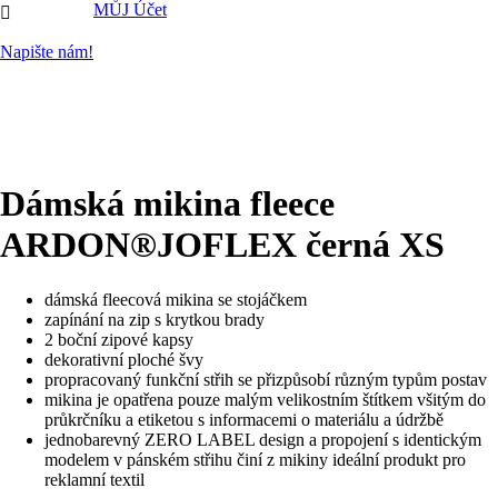
MŮJ Účet

Napište nám!
Dámská mikina fleece
ARDON®JOFLEX černá XS
dámská fleecová mikina se stojáčkem
zapínání na zip s krytkou brady
2 boční zipové kapsy
dekorativní ploché švy
propracovaný funkční střih se přizpůsobí různým typům postav
mikina je opatřena pouze malým velikostním štítkem všitým do
průkrčníku a etiketou s informacemi o materiálu a údržbě
jednobarevný ZERO LABEL design a propojení s identickým
modelem v pánském střihu činí z mikiny ideální produkt pro
reklamní textil