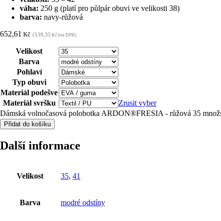
váha:
250 g (platí pro půlpár obuvi ve velikosti 38)
barva:
navy-růžová
652,61
Kč
(539,35
Kč bez DPH)
Velikost
Barva
Pohlaví
Typ obuvi
Materiál podešve
Materiál svršku
Zrusit vyber
Dámská volnočasová polobotka ARDON®FRESIA - růžová 35 množs
Přidat do košíku
Další informace
Velikost
35
,
41
Barva
modré odstíny