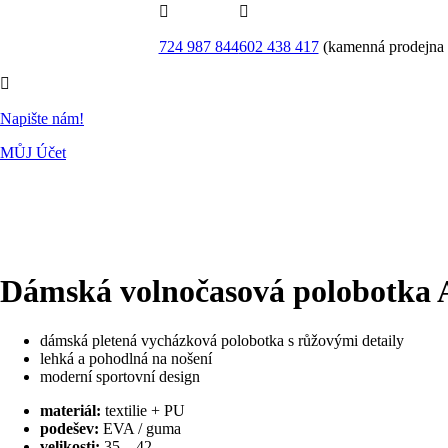


724 987 844
602 438 417
(kamenná prodejna

Napište nám!
MŮJ Účet
Dámská volnočasová polobotk
dámská pletená vycházková polobotka s růžovými detaily
lehká a pohodlná na nošení
moderní sportovní design
materiál:
textilie + PU
podešev:
EVA / guma
velikosti:
35 – 42