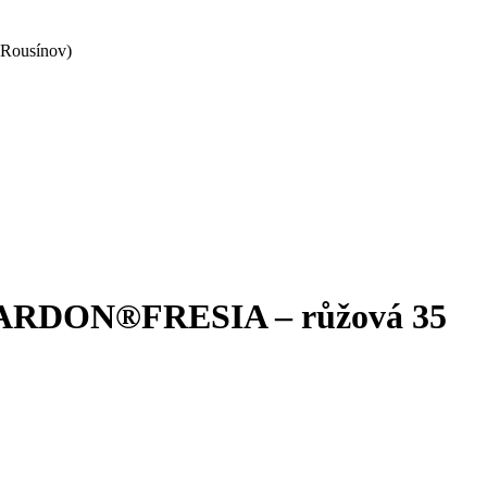
 Rousínov)
a ARDON®FRESIA – růžová 35