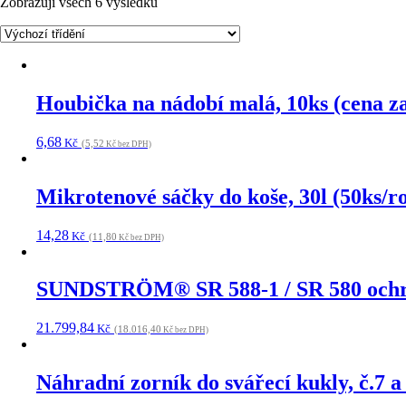
Zobrazuji všech 6 výsledků
Houbička na nádobí malá, 10ks (cena za
6,68
Kč
(5,52
Kč bez DPH)
Mikrotenové sáčky do koše, 30l (50ks/ro
14,28
Kč
(11,80
Kč bez DPH)
SUNDSTRÖM® SR 588-1 / SR 580 ochrann
21.799,84
Kč
(18.016,40
Kč bez DPH)
Náhradní zorník do svářecí kukly, č.