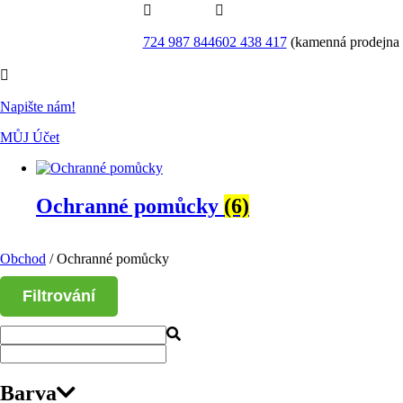


724 987 844
602 438 417
(kamenná prodejna

Napište nám!
MŮJ Účet
Ochranné pomůcky
(6)
Obchod
/ Ochranné pomůcky
Filtrování
Barva