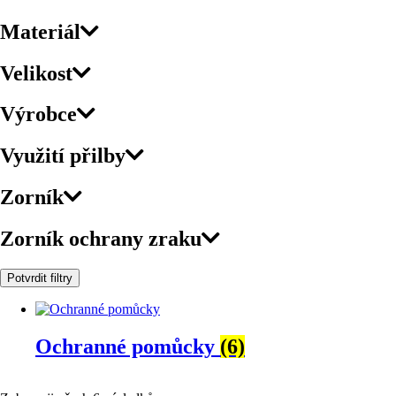
Materiál
Velikost
Výrobce
Využití přilby
Zorník
Zorník ochrany zraku
Potvrdit filtry
Ochranné pomůcky
(6)