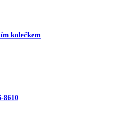
cím kolečkem
6-8610