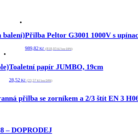
 balení)
Přilba Peltor G3001 1000V s upína
989,82
Kč
(818,03
Kč bez DPH)
le)
Toaletní papír JUMBO, 19cm
28,52
Kč
(23,57
Kč bez DPH)
á přilba se zorníkem a 2/3 štít EN 3 H0
7 a 8 – DOPRODEJ