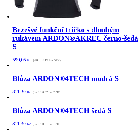
Bezešvé funkční tričko s dlouhým
rukávem ARDON®AKREC černo-šedá
S
599,05
Kč
(495,08
Kč bez DPH)
Blůza ARDON®4TECH modrá S
811,30
Kč
(670,50
Kč bez DPH)
Blůza ARDON®4TECH šedá S
811,30
Kč
(670,50
Kč bez DPH)