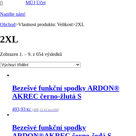
MŮJ Účet

Napište nám!
Obchod
>Vlastnost produktu: Velikost>2XL
2XL
Zobrazen 1. – 9. z 654 výsledků
Bezešvé funkční spodky ARDON®
AKREC černo-žlutá S
493,93
Kč
(408,21
Kč bez DPH)
Bezešvé funkční spodky
ARDON®AKREC černo-šedá S