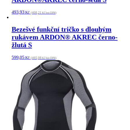
493,93
Kč
(408,21
Kč bez DPH)
Bezešvé funkční tričko s dlouhým
rukávem ARDON® AKREC černo-
žlutá S
599,05
Kč
(495,08
Kč bez DPH)