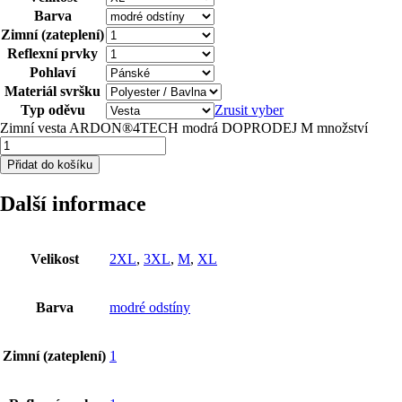
Barva
Zimní (zateplení)
Reflexní prvky
Pohlaví
Materiál svršku
Typ oděvu
Zrusit vyber
Zimní vesta ARDON®4TECH modrá DOPRODEJ M množství
Přidat do košíku
Další informace
Velikost
2XL
,
3XL
,
M
,
XL
Barva
modré odstíny
Zimní (zateplení)
1