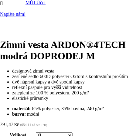
MŮJ Účet

Napište nám!
Zimní vesta ARDON®4TECH
modrá DOPRODEJ M
designová zimní vesta
zesílené sedlo 600D polyester Oxford s kontrastním prošitím
dvě náprsní kapsy a dvě spodní kapsy
reflexní paspule pro vyšší viditelnost
zateplení ze 100 % polyesteru, 200 g/m²
elastické průramky
materiál:
65% polyester, 35% bavlna, 240 g/m²
barva:
modrá
791,47
Kč
(654,11
Kč bez DPH)
Velikost