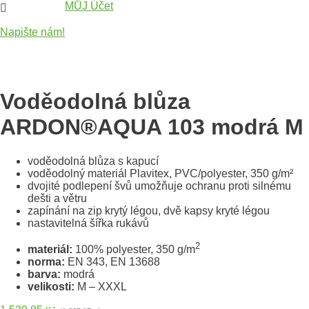
MŮJ Účet

Napište nám!
Voděodolná blůza
ARDON®AQUA 103 modrá M
voděodolná blůza s kapucí
voděodolný materiál Plavitex, PVC/polyester, 350 g/m²
dvojité podlepení švů umožňuje ochranu proti silnému
dešti a větru
zapínání na zip krytý légou, dvě kapsy kryté légou
nastavitelná šířka rukávů
2
materiál:
100% polyester, 350 g/m
norma:
EN 343, EN 13688
barva:
modrá
velikosti:
M – XXXL