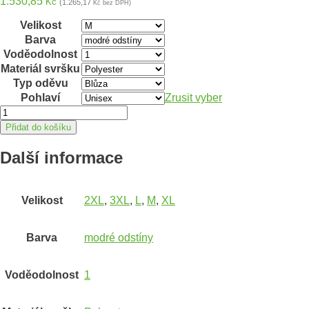
1.530,85
Kč
(1.265,17
Kč bez DPH)
Velikost
Barva
Voděodolnost
Materiál svršku
Typ oděvu
Pohlaví
Zrusit vyber
Voděodolná
blůza
Přidat do košíku
ARDON®AQUA
103
Další informace
modrá
M
množství
Velikost
2XL
,
3XL
,
L
,
M
,
XL
Barva
modré odstíny
Voděodolnost
1