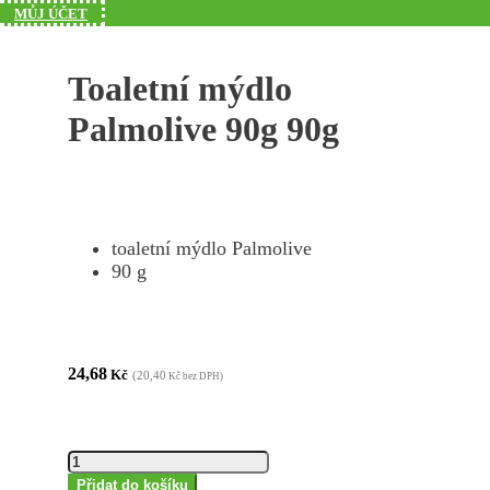
MŮJ ÚČET
Toaletní mýdlo
Palmolive 90g 90g
toaletní mýdlo Palmolive
90 g
24,68
Kč
(20,40
Kč bez DPH)
Toaletní
mýdlo
Přidat do košíku