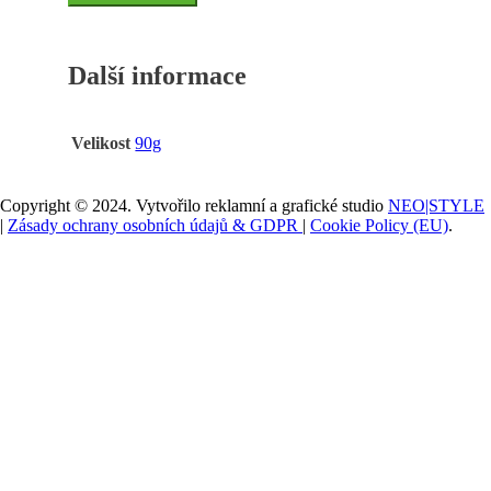
Palmolive
90g
90g
Další informace
množství
Velikost
90g
Copyright © 2024. Vytvořilo reklamní a grafické studio
NEO|STYLE
|
Zásady ochrany osobních údajů & GDPR
|
Cookie Policy (EU)
.