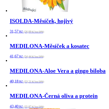
ISOLDA-Měsíček, hojivý
31,57
Kč
(26,09
Kč bez DPH)
MEDILONA-Měsíček a kosatec
41,67
Kč
(34,44
Kč bez DPH)
MEDILONA-Aloe Vera a gingo biloba
40,18
Kč
(33,21
Kč bez DPH)
MEDILONA-Černá oliva a protein
43,40
Kč
(35,87
Kč bez DPH)