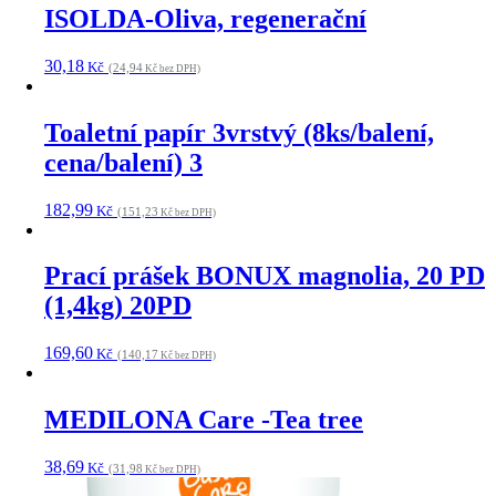
ISOLDA-Oliva, regenerační
30,18
Kč
(24,94
Kč bez DPH)
Toaletní papír 3vrstvý (8ks/balení,
cena/balení) 3
182,99
Kč
(151,23
Kč bez DPH)
Prací prášek BONUX magnolia, 20 PD
(1,4kg) 20PD
169,60
Kč
(140,17
Kč bez DPH)
MEDILONA Care -Tea tree
38,69
Kč
(31,98
Kč bez DPH)