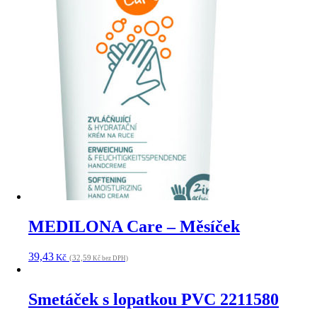
MEDILONA Care – Měsíček
39,43
Kč
(32,59
Kč bez DPH)
Smetáček s lopatkou PVC 2211580