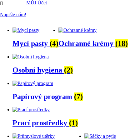
MŮJ Účet

Napište nám!
Mycí pasty
(4)
Ochranné krémy
(18)
Osobní hygiena
(2)
Papírový program
(7)
Prací prostředky
(1)