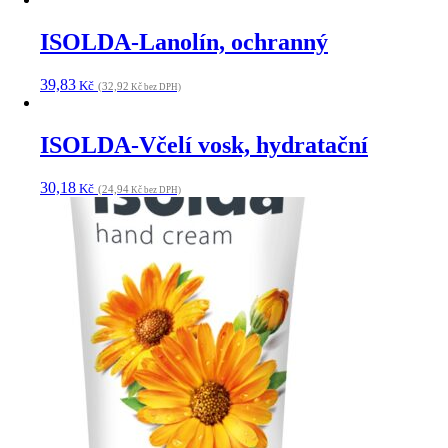
ISOLDA-Lanolín, ochranný
39,83
Kč
(32,92
Kč bez DPH)
ISOLDA-Včelí vosk, hydratační
30,18
Kč
(24,94
Kč bez DPH)