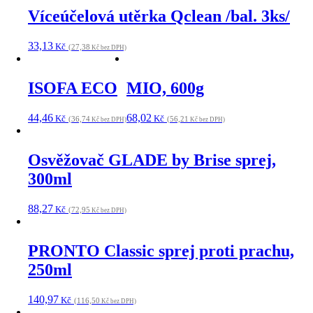
Víceúčelová utěrka Qclean /bal. 3ks/
33,13
Kč
(27,38
Kč bez DPH)
ISOFA ECO
MIO, 600g
44,46
68,02
Kč
Kč
(36,74
(56,21
Kč bez DPH)
Kč bez DPH)
Osvěžovač GLADE by Brise sprej,
300ml
88,27
Kč
(72,95
Kč bez DPH)
PRONTO Classic sprej proti prachu,
250ml
140,97
Kč
(116,50
Kč bez DPH)