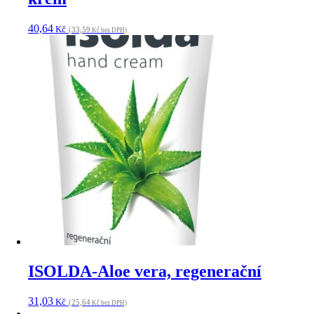
40,64
Kč
(33,59
Kč bez DPH)
ISOLDA-Aloe vera, regenerační
31,03
Kč
(25,64
Kč bez DPH)