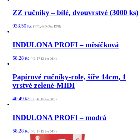
ZZ ručníky – bílé, dvouvrstvé (3000 ks)
933,50
Kč
(771,49
Kč bez DPH)
INDULONA PROFI – měsíčková
58,28
Kč
(48,17
Kč bez DPH)
Papírové ručníky-role, šíře 14cm, 1
vrstvé zelené-MIDI
40,49
Kč
(33,46
Kč bez DPH)
INDULONA PROFI – modrá
58,28
Kč
(48,17
Kč bez DPH)