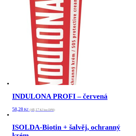
INDULONA PROFI – červená
58,28
Kč
(48,17
Kč bez DPH)
ISOLDA-Biotin + šalvěj, ochranný
krém