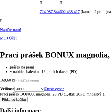


724 987 844
602 438 417
(kamenná prodejna

Napište nám!
MŮJ Účet
Prací prášek BONUX magnolia, 
prášek na praní
v nabídce balení na 18 pracích dávek (PD)
169,60
Kč
(140,17
Kč bez DPH)
Velikost
Zrusit vyber
Prací prášek BONUX magnolia, 20 PD (1,4kg) 20PD množství
Přidat do košíku
Další informace