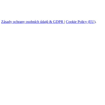
|
Zásady ochrany osobních údajů & GDPR
|
Cookie Policy (EU)
.