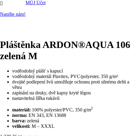
MŮJ Účet

Napište nám!
Pláštěnka ARDON®AQUA 106
zelená M
voděodolný plášť s kapucí
voděodolný materiál Plavitex, PVC/polyester, 350 g/m²
dvojité podlepení švů umožňuje ochranu proti silnému dešti a
větru
zapínání na druky, dvě kapsy kryté légou
nastavitelná šířka rukávů
2
materiál:
100% polyester/PVC, 350 g/m
norma:
EN 343, EN 13688
barva:
zelená
velikosti:
M – XXXL