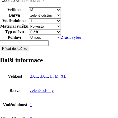
1.239,26
Kč
(1.024,18
Kč bez DPH)
Velikost
Barva
Voděodolnost
Materiál svršku
Typ oděvu
Pohlaví
Zrusit vyber
Pláštěnka
ARDON®AQUA
Přidat do košíku
106
zelená
Další informace
M
množství
Velikost
2XL
,
3XL
,
L
,
M
,
XL
Barva
zelené odstíny
Voděodolnost
1