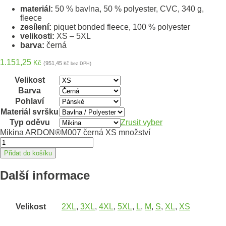
materiál:
50 % bavlna, 50 % polyester, CVC, 340 g,
fleece
zesílení:
piquet bonded fleece, 100 % polyester
velikosti:
XS – 5XL
barva:
černá
1.151,25
Kč
(951,45
Kč bez DPH)
Velikost
Barva
Pohlaví
Materiál svršku
Typ oděvu
Zrusit vyber
Mikina ARDON®M007 černá XS množství
Přidat do košíku
Další informace
Velikost
2XL
,
3XL
,
4XL
,
5XL
,
L
,
M
,
S
,
XL
,
XS