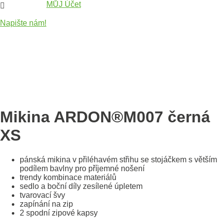
MŮJ Účet

Napište nám!
Mikina ARDON®M007 černá
XS
pánská mikina v přiléhavém střihu se stojáčkem s větším
podílem bavlny pro příjemné nošení
trendy kombinace materiálů
sedlo a boční díly zesílené úpletem
tvarovací švy
zapínání na zip
2 spodní zipové kapsy