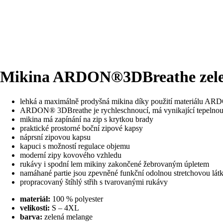
Mikina ARDON®3DBreathe zele
lehká a maximálně prodyšná mikina díky použití materiálu AR
ARDON® 3DBreathe je rychleschnoucí, má vynikající tepelnou 
mikina má zapínání na zip s krytkou brady
praktické prostorné boční zipové kapsy
náprsní zipovou kapsu
kapuci s možností regulace objemu
moderní zipy kovového vzhledu
rukávy i spodní lem mikiny zakončené žebrovaným úpletem
namáhané partie jsou zpevněné funkční odolnou stretchov
propracovaný štíhlý střih s tvarovanými rukávy
materiál:
100 % polyester
velikosti:
S – 4XL
barva:
zelená melange