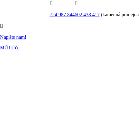


724 987 844
602 438 417
(kamenná prodejna

Napište nám!
MŮJ Účet