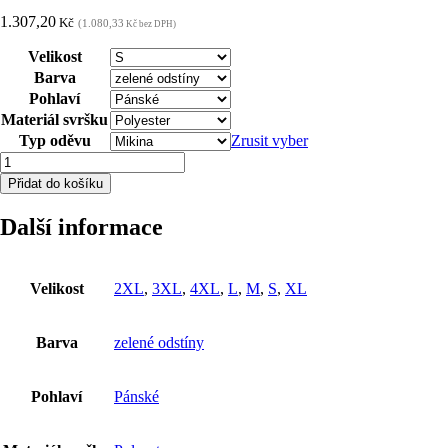
1.307,20
Kč
(1.080,33
Kč bez DPH)
Velikost
Barva
Pohlaví
Materiál svršku
Typ oděvu
Zrusit vyber
Mikina
ARDON®3DBreathe
Přidat do košíku
zelená
melange
Další informace
S
množství
Velikost
2XL
,
3XL
,
4XL
,
L
,
M
,
S
,
XL
Barva
zelené odstíny
Pohlaví
Pánské