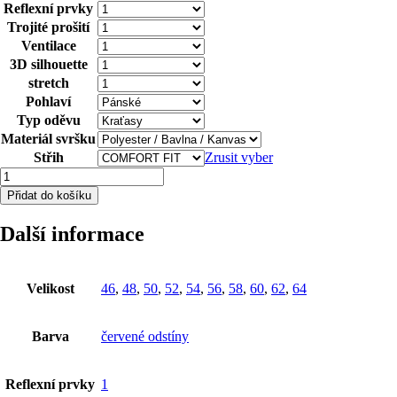
Reflexní prvky
Trojité prošití
Ventilace
3D silhouette
stretch
Pohlaví
Typ oděvu
Materiál svršku
Střih
Zrusit vyber
Kraťasy
ARDON®URBAN+
Přidat do košíku
jasně
červená
Další informace
46
množství
Velikost
46
,
48
,
50
,
52
,
54
,
56
,
58
,
60
,
62
,
64
Barva
červené odstíny
Reflexní prvky
1