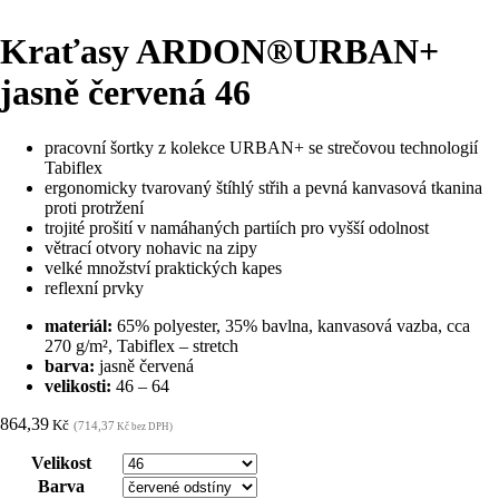
Kraťasy ARDON®URBAN+
jasně červená 46
pracovní šortky z kolekce URBAN+ se strečovou technologií
Tabiflex
ergonomicky tvarovaný štíhlý střih a pevná kanvasová tkanina
proti protržení
trojité prošití v namáhaných partiích pro vyšší odolnost
větrací otvory nohavic na zipy
velké množství praktických kapes
reflexní prvky
materiál:
65% polyester, 35% bavlna, kanvasová vazba, cca
270 g/m², Tabiflex – stretch
barva:
jasně červená
velikosti:
46 – 64
864,39
Kč
(714,37
Kč bez DPH)
Velikost
Barva