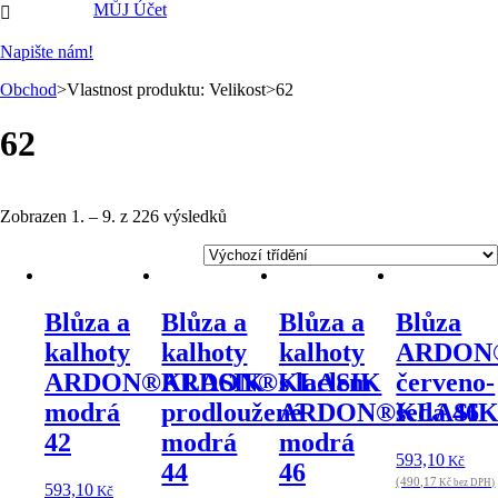
MŮJ Účet

Napište nám!
Obchod
>Vlastnost produktu: Velikost>62
62
Zobrazen 1. – 9. z 226 výsledků
Blůza a
Blůza a
Blůza a
Blůza
kalhoty
kalhoty
kalhoty
ARDON
ARDON®KLASIK
ARDON®KLASIK
s laclem
červeno-
modrá
prodloužené
ARDON®KLASI
šedá 46
42
modrá
modrá
593,10
Kč
44
46
(490,17
Kč bez DPH)
593,10
Kč