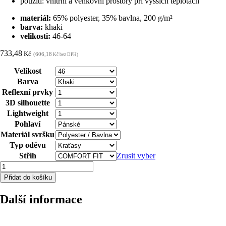
použití: vnitřní a venkovní prostory při vyšších teplotách
materiál:
65% polyester, 35% bavlna, 200 g/m²
barva:
khaki
velikosti:
46-64
733,48
Kč
(606,18
Kč bez DPH)
Velikost
Barva
Reflexní prvky
3D silhouette
Lightweight
Pohlaví
Materiál svršku
Typ oděvu
Střih
Zrusit vyber
Kraťasy
ARDON®SUMMER
Přidat do košíku
khaki
46
Další informace
množství