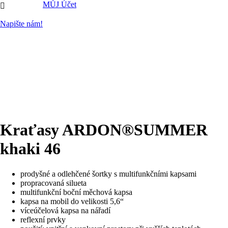
MŮJ Účet

Napište nám!
Kraťasy ARDON®SUMMER
khaki 46
prodyšné a odlehčené šortky s multifunkčními kapsami
propracovaná silueta
multifunkční boční měchová kapsa
kapsa na mobil do velikosti 5,6“
víceúčelová kapsa na nářadí
reflexní prvky