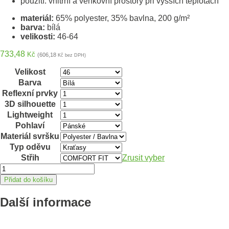
použití: vnitřní a venkovní prostory při vyšších teplotách
materiál:
65% polyester, 35% bavlna, 200 g/m²
barva:
bílá
velikosti:
46-64
733,48
Kč
(606,18
Kč bez DPH)
Velikost
Barva
Reflexní prvky
3D silhouette
Lightweight
Pohlaví
Materiál svršku
Typ oděvu
Střih
Zrusit vyber
Kraťasy
ARDON®SUMMER
Přidat do košíku
bílá
46
Další informace
množství