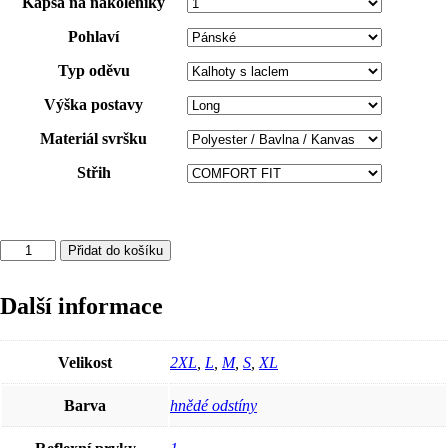
Kapsa na nákoleníky
Pohlaví
Typ oděvu
Výška postavy
Materiál svršku
Střih
Kalhoty
Přidat do košíku
s
laclem
Další informace
ARDON®URBAN+
prodloužené
hnědá
S
Velikost
2XL
,
L
,
M
,
S
,
XL
množství
Barva
hnědé odstíny