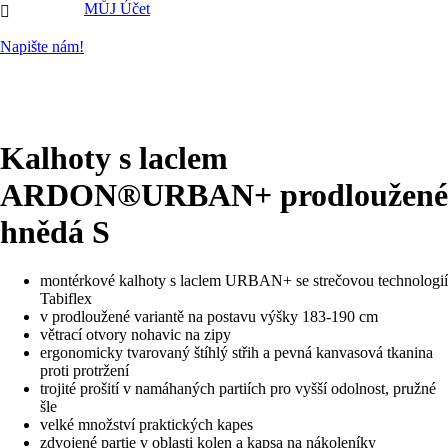
MŮJ Účet

Napište nám!
Kalhoty s laclem
ARDON®URBAN+ prodloužené
hnědá S
montérkové kalhoty s laclem URBAN+ se strečovou technologií
Tabiflex
v prodloužené variantě na postavu výšky 183-190 cm
větrací otvory nohavic na zipy
ergonomicky tvarovaný štíhlý střih a pevná kanvasová tkanina
proti protržení
trojité prošití v namáhaných partiích pro vyšší odolnost, pružné
šle
velké množství praktických kapes
zdvojené partie v oblasti kolen a kapsa na nákoleníky