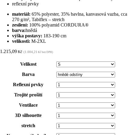
reflexní prvky
materiál:
65% polyester, 35% bavlna, kanvasová vazba, cca
270 g/m², Tabiflex – stretch
zesílení:
100% polyamid CORDURA®
barva:
hnědá
výška postavy:
183-190 cm
velikosti:
M-2XL
1.215,09
Kč
(1.004,21
Kč bez DPH)
Velikost
Barva
Reflexní prvky
Trojité prošití
Ventilace
3D silhouette
stretch