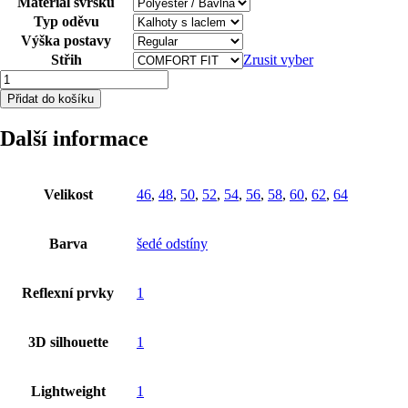
Materiál svršku
Typ oděvu
Výška postavy
Střih
Zrusit vyber
Kalhoty
s
Přidat do košíku
laclem
ARDON®SUMMER
Další informace
tmavě
šedá
46
množství
Velikost
46
,
48
,
50
,
52
,
54
,
56
,
58
,
60
,
62
,
64
Barva
šedé odstíny
Reflexní prvky
1
3D silhouette
1
Lightweight
1