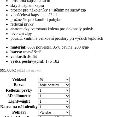
prostorná kapsa na laclu
skrytá náprsní kapsa
prostor pro nákoleníky s jištěním na suchý zip
víceúčelová kapsa na nářadí
pružné šle pro komfort pohybu
reflexní prvky
anatomicky tvarovaná kolena pro dokonalý pohyb
reverzní zipy
použití: vnitřní a venkovní prostory při vyšších teplotách
materiál:
65% polyester, 35% bavlna, 200 g/m²
barva:
tmavě šedá
velikosti:
46-64
výška postavy(cm):
176-182
995,00
Kč
(822,31
Kč bez DPH)
Velikost
Barva
Reflexní prvky
3D silhouette
Lightweight
Kapsa na nákoleníky
Pohlaví