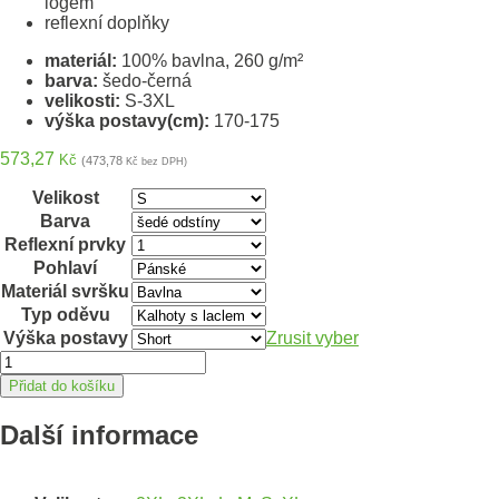
logem
reflexní doplňky
materiál:
100% bavlna, 260 g/m²
barva:
šedo-černá
velikosti:
S-3XL
výška postavy(cm):
170-175
573,27
Kč
(473,78
Kč bez DPH)
Velikost
Barva
Reflexní prvky
Pohlaví
Materiál svršku
Typ oděvu
Výška postavy
Zrusit vyber
Kalhoty
s
Přidat do košíku
laclem
ARDON®COOL
Další informace
TREND
zkrácené
šedo-