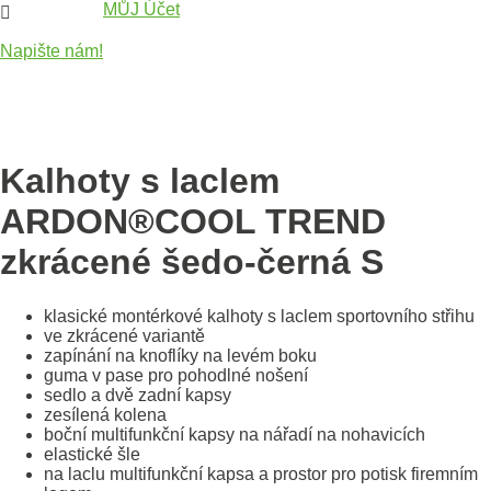
MŮJ Účet

Napište nám!
Kalhoty s laclem
ARDON®COOL TREND
zkrácené šedo-černá S
klasické montérkové kalhoty s laclem sportovního střihu
ve zkrácené variantě
zapínání na knoflíky na levém boku
guma v pase pro pohodlné nošení
sedlo a dvě zadní kapsy
zesílená kolena
boční multifunkční kapsy na nářadí na nohavicích
elastické šle
na laclu multifunkční kapsa a prostor pro potisk firemním