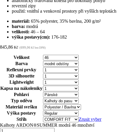
anatomicky tvarovaná kolena pro dokonalý pohyb
reverzní zipy
použití: vnitřní a venkovní prostory při vyšších teplotách
materiál:
65% polyester, 35% bavlna, 200 g/m²
barva:
modrá
velikosti:
46 – 64
výška postavy(cm):
176-182
845,86
Kč
(699,06
Kč bez DPH)
Velikost
Barva
Reflexní prvky
3D silhouette
Lightweight
Kapsa na nákoleníky
Pohlaví
Typ oděvu
Materiál svršku
Výška postavy
Střih
Zrusit vyber
Kalhoty ARDON®SUMMER modrá 46 množství