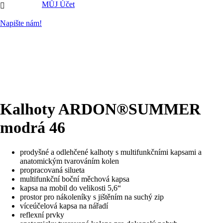
MŮJ Účet

Napište nám!
Kalhoty ARDON®SUMMER
modrá 46
prodyšné a odlehčené kalhoty s multifunkčními kapsami a
anatomickým tvarováním kolen
propracovaná silueta
multifunkční boční měchová kapsa
kapsa na mobil do velikosti 5,6“
prostor pro nákoleníky s jištěním na suchý zip
víceúčelová kapsa na nářadí
reflexní prvky