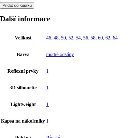
Přidat do košíku
Další informace
Velikost
46
,
48
,
50
,
52
,
54
,
56
,
58
,
60
,
62
,
64
Barva
modré odstíny
Reflexní prvky
1
3D silhouette
1
Lightweight
1
Kapsa na nákoleníky
1
Pohlaví
Pánské