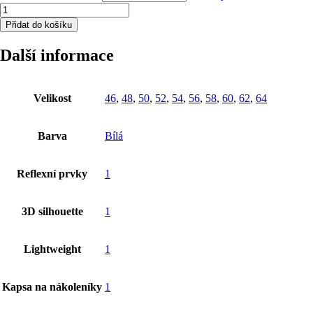
Kalhoty
ARDON®SUMMER
Přidat do košíku
bílá
46
Další informace
množství
Velikost
46
,
48
,
50
,
52
,
54
,
56
,
58
,
60
,
62
,
64
Barva
Bílá
Reflexní prvky
1
3D silhouette
1
Lightweight
1
Kapsa na nákoleníky
1