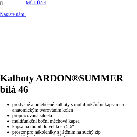
MŮJ Účet

Napište nám!
Kalhoty ARDON®SUMMER
bílá 46
prodyšné a odlehčené kalhoty s multifunkčními kapsami a
anatomickým tvarováním kolen
propracovaná silueta
multifunkční boční měchová kapsa
kapsa na mobil do velikosti 5,6“
prostor pro nákoleníky s jištěním na suchý zip