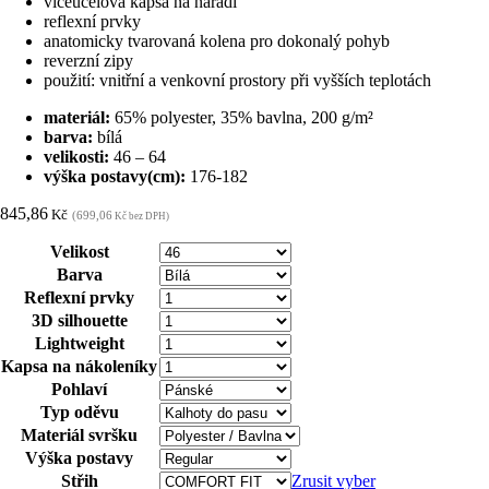
víceúčelová kapsa na nářadí
reflexní prvky
anatomicky tvarovaná kolena pro dokonalý pohyb
reverzní zipy
použití: vnitřní a venkovní prostory při vyšších teplotách
materiál:
65% polyester, 35% bavlna, 200 g/m²
barva:
bílá
velikosti:
46 – 64
výška postavy(cm):
176-182
845,86
Kč
(699,06
Kč bez DPH)
Velikost
Barva
Reflexní prvky
3D silhouette
Lightweight
Kapsa na nákoleníky
Pohlaví
Typ oděvu
Materiál svršku
Výška postavy
Střih
Zrusit vyber