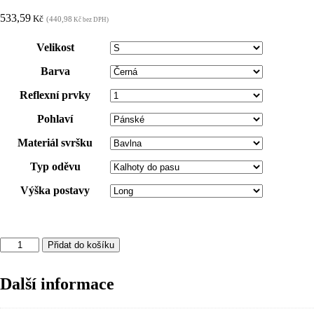
533,59
Kč
(440,98
Kč bez DPH)
Velikost
Barva
Reflexní prvky
Pohlaví
Materiál svršku
Typ oděvu
Výška postavy
Kalhoty
Přidat do košíku
ARDON®COOL
TREND
Další informace
prodloužené
černá
S