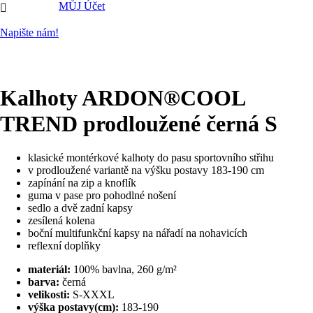
MŮJ Účet

Napište nám!
Kalhoty ARDON®COOL
TREND prodloužené černá S
klasické montérkové kalhoty do pasu sportovního střihu
v prodloužené variantě na výšku postavy 183-190 cm
zapínání na zip a knoflík
guma v pase pro pohodlné nošení
sedlo a dvě zadní kapsy
zesílená kolena
boční multifunkční kapsy na nářadí na nohavicích
reflexní doplňky
materiál:
100% bavlna, 260 g/m²
barva:
černá
velikosti:
S-XXXL
výška postavy(cm):
183-190