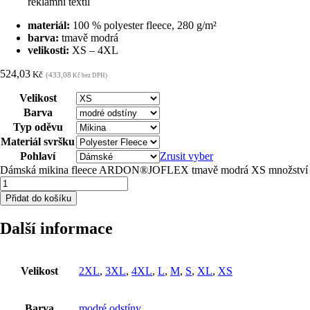
reklamní textil
materiál:
100 % polyester fleece, 280 g/m²
barva:
tmavě modrá
velikosti:
XS – 4XL
524,03
Kč
(433,08
Kč bez DPH)
Velikost
Barva
Typ oděvu
Materiál svršku
Pohlaví
Zrusit vyber
Dámská mikina fleece ARDON®JOFLEX tmavě modrá XS množství
Přidat do košíku
Další informace
Velikost
2XL
,
3XL
,
4XL
,
L
,
M
,
S
,
XL
,
XS
Barva
modré odstíny