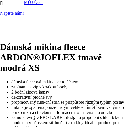
MŮJ Účet

Napište nám!
Dámská mikina fleece
ARDON®JOFLEX tmavě
modrá XS
dámská fleecová mikina se stojáčkem
zapínání na zip s krytkou brady
2 boční zipové kapsy
dekorativní ploché švy
propracovaný funkční střih se přizpůsobí různým typům postav
mikina je opatřena pouze malým velikostním štítkem všitým do
průkrčníku a etiketou s informacemi o materiálu a údržbě
jednobarevný ZERO LABEL design a propojení s identickým
modelem v pánském střihu činí z mikiny ideální produkt pro