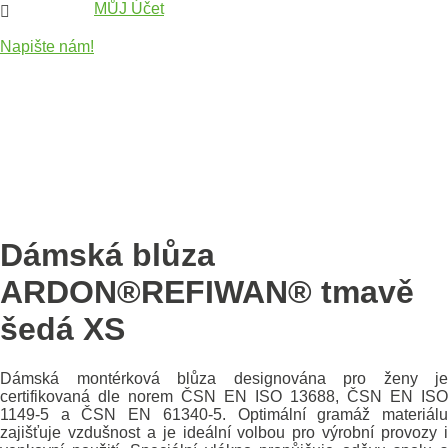
MŮJ Účet

Napište nám!
Dámská blůza
ARDON®REFIWAN® tmavě
šedá XS
Dámská montérková blůza designována pro ženy je
certifikovaná dle norem ČSN EN ISO 13688, ČSN EN ISO
1149-5 a ČSN EN 61340-5. Optimální gramáž materiálu
zajišťuje vzdušnost a je ideální volbou pro výrobní provozy i