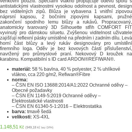
venkovní použití. Speciální vlákno propůjčuje oděvu spolu s
antistatickými vlastnostmi vysokou odolnost a pevnost, design
bez viditelných zipů. Blůza je vybavena 1 vnitřní zipovou
náprsní kapsou, 2 bočními zipovými kapsami, pružné
zakončení spodního lemu blůzy a rukávů. Propracovaný,
anatomicky tvarovaný 3D Silhouette střih COMFORT FIT
vyvinutý pro dámskou siluetu. Zvýšenou viditelnost uživatele
zajišťují reflexní pásky umístěné na předním i zadním dílu. Levá
horní část blůzy a levý rukáv designovány pro umístění
firemního loga. Oděv je bez kovových částí příslušenství,
navržený pro průmyslové praní. Nekovový D kroužek na
karabinu. Kompatibilní s ID card ARDON®REFIWAN®.
materiál:
58 % bavlna, 40 % polyester, 2 % uhlíkové
vlákno, cca 220 g/m2, Refiwan®Fibre
norma:
– ČSN EN ISO 13688:2014/A1:2022 Ochranné oděvy –
Obecné požadavky
– ČSN EN 1149-5:2019 Ochranné oděvy –
Elektrostatické vlastnosti
– ČSN EN 61340-5-1:2016 – Elektrostatika
barva:
tmavě šedá
velikosti:
XS-4XL
1.148,51
Kč
(949,18
Kč bez DPH)