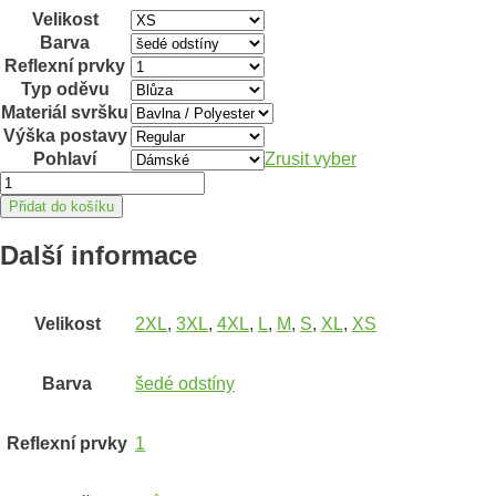
Velikost
Barva
Reflexní prvky
Typ oděvu
Materiál svršku
Výška postavy
Pohlaví
Zrusit vyber
Dámská
blůza
Přidat do košíku
ARDON®REFIWAN®
tmavě
Další informace
šedá
XS
množství
Velikost
2XL
,
3XL
,
4XL
,
L
,
M
,
S
,
XL
,
XS
Barva
šedé odstíny
Reflexní prvky
1