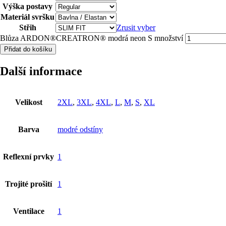
Výška postavy
Materiál svršku
Střih
Zrusit vyber
Blůza ARDON®CREATRON® modrá neon S množství
Přidat do košíku
Další informace
Velikost
2XL
,
3XL
,
4XL
,
L
,
M
,
S
,
XL
Barva
modré odstíny
Reflexní prvky
1
Trojité prošití
1
Ventilace
1