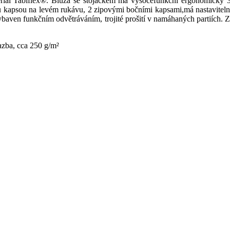
teriál Tabiflex®. Blůza se stojáčkem má vysocefunkční ergonomický 
u kapsou na levém rukávu, 2 zipovými bočními kapsami,má nastaviteln
ybaven funkčním odvětráváním, trojité prošití v namáhaných partiích. Z
zba, cca 250 g/m²