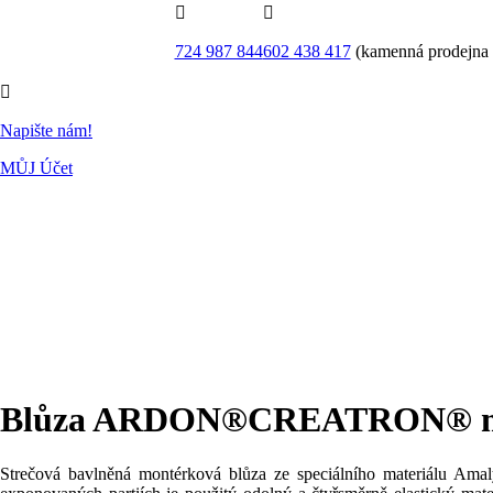


724 987 844
602 438 417
(kamenná prodejna

Napište nám!
MŮJ Účet
Blůza ARDON®CREATRON® mo
Strečová bavlněná montérková blůza ze speciálního materiálu Ama