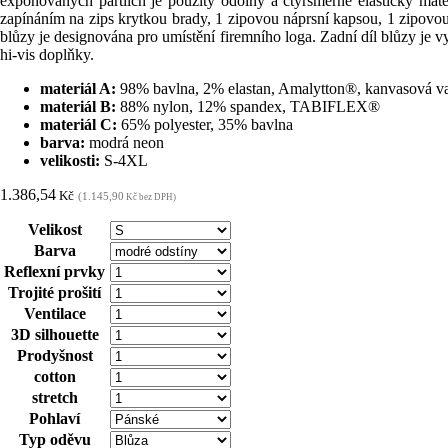
exponovaných partiích je použitý odolný a čtyřsměrně elastický ma
zapínáním na zips krytkou brady, 1 zipovou náprsní kapsou, 1 zipovo
blůzy je designována pro umístění firemního loga. Zadní díl blůzy je v
hi-vis doplňky.
materiál A:
98% bavlna, 2% elastan, Amalytton®, kanvasová va
materiál B:
88% nylon, 12% spandex, TABIFLEX®
materiál C:
65% polyester, 35% bavlna
barva:
modrá neon
velikosti:
S-4XL
1.386,54
Kč
(1.145,90
Kč bez DPH)
Velikost
Barva
Reflexní prvky
Trojité prošití
Ventilace
3D silhouette
Prodyšnost
cotton
stretch
Pohlaví
Typ oděvu