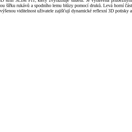
3D střih SLIM FIT, který zvýrazňuje siluetu. Je vybavena průběžným
ou šířku rukávů a spodního lemu blůzy pomocí druků. Levá horní část
výšenou viditelnost uživatele zajišťují dynamické reflexní 3D potisky a