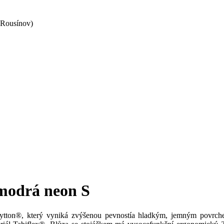
 Rousínov)
drá neon S
lytton®, který vyniká zvýšenou pevnostía hladkým, jemným povrch