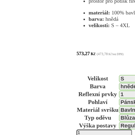
prostor pro potisk f
materiál:
100% bavl
barva:
hnědá
velikosti:
S – 4XL
573,27
Kč
(473,78
Kč bez DPH)
Velikost
Barva
Reflexní prvky
Pohlaví
Materiál svršku
Typ oděvu
Výška postavy
Blůza