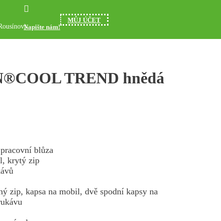

MŮJ ÚČET
Rousínov)
Napište nám!
N®COOL TREND hnědá
 pracovní blůza
l, krytý zip
kávů
hý zip, kapsa na mobil, dvě spodní kapsy na
rukávu