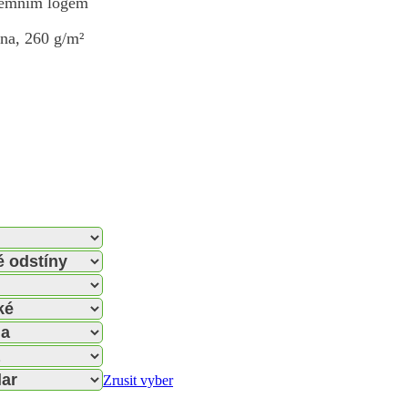
iremním logem
na, 260 g/m²
Zrusit vyber