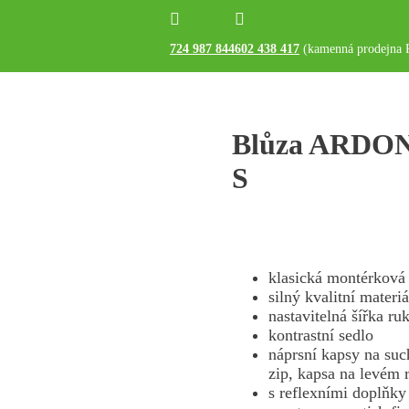


724 987 844
602 438 417
(kamenná prodejna 
Blůza ARDO
S
klasická montérková
silný kvalitní materiá
nastavitelná šířka ru
kontrastní sedlo
náprsní kapsy na suc
zip, kapsa na levém 
s reflexními doplňky