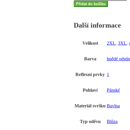
ARDON®COOL
Přidat do košíku
TREND
hnědá
S
Další informace
množství
Velikost
2XL
,
3XL
,
Barva
hnědé odstí
Reflexní prvky
1
Pohlaví
Pánské
Materiál svršku
Bavlna
Typ oděvu
Blůza