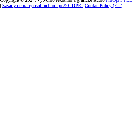
Copyright © 2024. Vytvořilo reklamní a grafické studio
NEO|STYLE
|
Zásady ochrany osobních údajů & GDPR
|
Cookie Policy (EU)
.