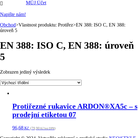
MŮJ Účet

Napište nám!
Obchod
>Vlastnost produktu: Protiřez>EN 388: ISO C, EN 388:
úroveň 5
EN 388: ISO C, EN 388: úroveň
5
Zobrazen jediný výsledek
Protiřezné rukavice ARDON®XA5c – s
prodejní etiketou 07
96,68
Kč
(79,90
Kč bez DPH)