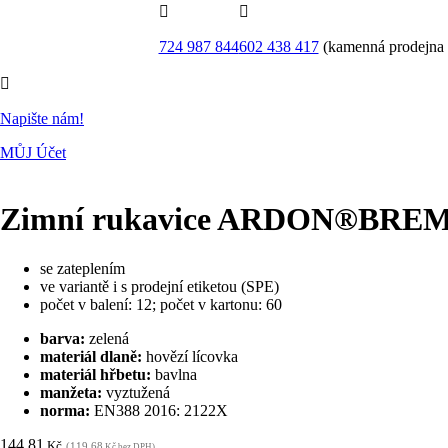


724 987 844
602 438 417
(kamenná prodejna

Napište nám!
MŮJ Účet
Zimní rukavice ARDON®BREMEN
se zateplením
ve variantě i s prodejní etiketou (SPE)
počet v balení: 12; počet v kartonu: 60
barva:
zelená
materiál dlaně:
hovězí lícovka
materiál hřbetu:
bavlna
manžeta:
vyztužená
norma:
EN388 2016: 2122X
144,81
Kč
(119,68
Kč bez DPH)