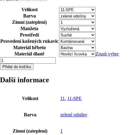
Velikost
Barva
Zimní (zateplení)
Manžeta
Prostředí
Provedení kožených rukavic
Materiál hřbetu
Materiál dlaně
Zrusit vyber
Zimní
rukavice
Přidat do košíku
ARDON®BREMEN
WINTER
Další informace
-
s
prodejní
etiketou
Velikost
11
,
11-SPE
11-
SPE
množství
Barva
zelené odstíny
Zimní (zateplení)
1