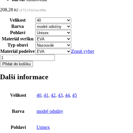
208,28
Kč
(172,13
Kč bez DPH)
Velikost
Barva
Pohlaví
Materiál svršku
Typ obuvi
Materiál podešve
Zrusit vyber
Volnočasový
nazouvák
Přidat do košíku
ARDON®PACIFIK
40
Další informace
množství
Velikost
40
,
41
,
42
,
43
,
44
,
45
Barva
modré odstíny
Pohlaví
Unisex