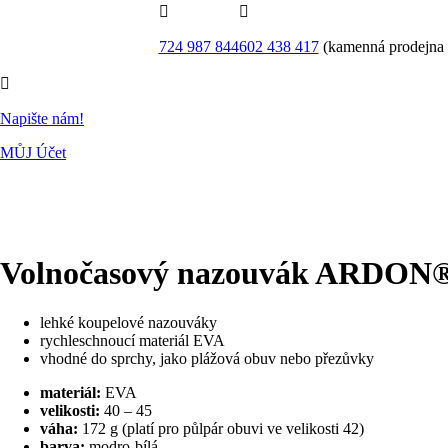


724 987 844
602 438 417
(kamenná prodejna

Napište nám!
MŮJ Účet
Volnočasový nazouvák ARDON
lehké koupelové nazouváky
rychleschnoucí materiál EVA
vhodné do sprchy, jako plážová obuv nebo přezůvky
materiál:
EVA
velikosti:
40 – 45
váha:
172 g (platí pro půlpár obuvi ve velikosti 42)
barva:
modro-bílá