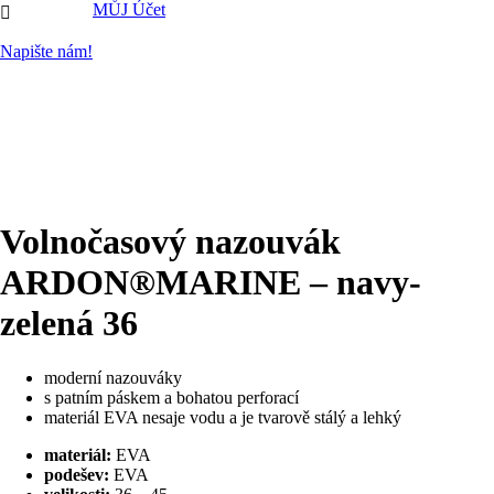
MŮJ Účet

Napište nám!
Volnočasový nazouvák
ARDON®MARINE – navy-
zelená 36
moderní nazouváky
s patním páskem a bohatou perforací
materiál EVA nesaje vodu a je tvarově stálý a lehký
materiál:
EVA
podešev:
EVA