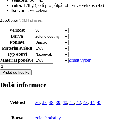
velikosti:
36 – 45
váha:
178 g (platí pro půlpár obuvi ve velikosti 42)
barva:
navy-zelená
236,05
Kč
(195,08
Kč bez DPH)
Velikost
Barva
Pohlaví
Materiál svršku
Typ obuvi
Materiál podešve
Zrusit vyber
Volnočasový
nazouvák
Přidat do košíku
ARDON®MARINE
-
Další informace
navy-
zelená
36
množství
Velikost
36
,
37
,
38
,
39
,
40
,
41
,
42
,
43
,
44
,
45
Barva
zelené odstíny