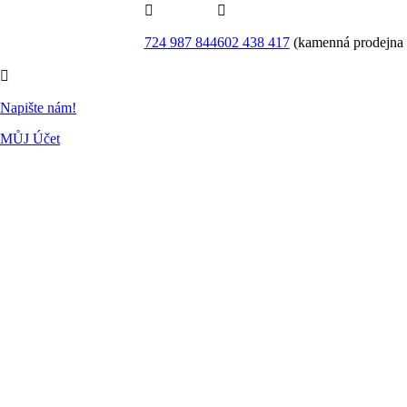


724 987 844
602 438 417
(kamenná prodejna

Napište nám!
MŮJ Účet