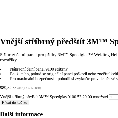
Vnější stříbrný předštít 3M™ Sp
Stříbrný čelní panel pro přilby 3M™ Speedglas™ Welding Helm
rozstřiky.
• Náhradní čelní panel 9100 stříbrný
• Použijte ho, pokud se originální panel poškodí nebo znečistí kvůli 
• Pro maximální bezpečnost a pohodlí si zvykněte pravidelně své v
989,82
Kč
(818,03
Kč bez DPH)
Vnější stříbrný předštít 3M™ Speedglas 9100 53 20 00 množství
Přidat do košíku
Další informace