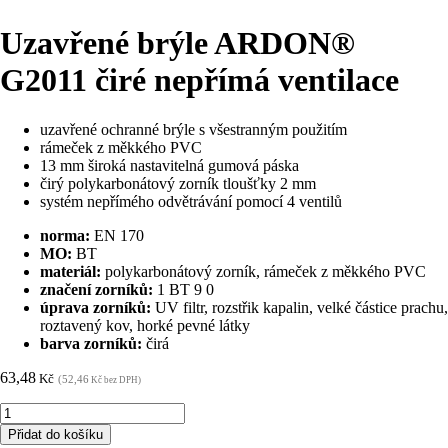
Uzavřené brýle ARDON®
G2011 čiré nepřímá ventilace
uzavřené ochranné brýle s všestranným použitím
rámeček z měkkého PVC
13 mm široká nastavitelná gumová páska
čirý polykarbonátový zorník tloušťky 2 mm
systém nepřímého odvětrávání pomocí 4 ventilů
norma:
EN 170
MO:
BT
materiál:
polykarbonátový zorník, rámeček z měkkého PVC
značení zorníků:
1 BT 9 0
úprava zorníků:
UV filtr, rozstřik kapalin, velké částice prachu,
roztavený kov, horké pevné látky
barva zorníků:
čirá
63,48
Kč
(52,46
Kč bez DPH)
Uzavřené
brýle
Přidat do košíku
ARDON®