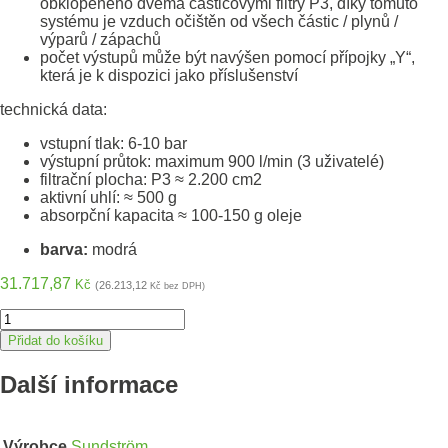
obklopeného dvěma částicovými filtry P3, díky tomuto
systému je vzduch očištěn od všech částic / plynů /
výparů / zápachů
počet výstupů může být navýšen pomocí přípojky „Y“,
která je k dispozici jako příslušenství
technická data:
vstupní tlak: 6-10 bar
výstupní průtok: maximum 900 l/min (3 uživatelé)
filtrační plocha: P3
≈ 2.200 cm2
aktivní uhlí:
≈ 500 g
absorpční kapacita
≈ 100-150 g oleje
barva:
modrá
31.717,87
Kč
(26.213,12
Kč bez DPH)
SUNDSTRÖM®
SR
Přidat do košíku
99-
1
Další informace
Stanice
pro
přívod
stlačeného
Výrobce
Sundström