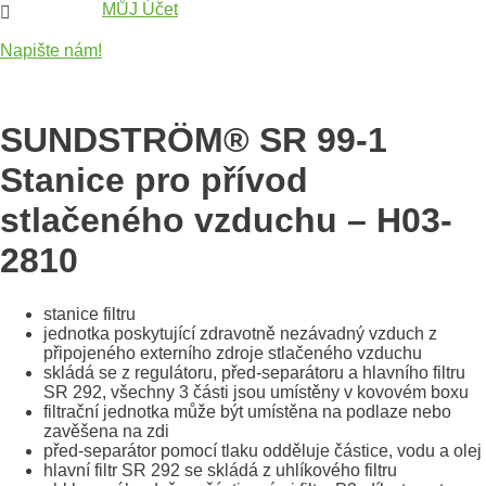
MŮJ Účet

Napište nám!
SUNDSTRÖM® SR 99-1
Stanice pro přívod
stlačeného vzduchu – H03-
2810
stanice filtru
jednotka poskytující zdravotně nezávadný vzduch z
připojeného externího zdroje stlačeného vzduchu
skládá se z regulátoru, před-separátoru a hlavního filtru
SR 292, všechny 3 části jsou umístěny v kovovém boxu
filtrační jednotka může být umístěna na podlaze nebo
zavěšena na zdi
před-separátor pomocí tlaku odděluje částice, vodu a olej
hlavní filtr SR 292 se skládá z uhlíkového filtru