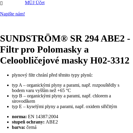
MŮJ Účet

Napište nám!
SUNDSTRÖM® SR 294 ABE2 -
Filtr pro Polomasky a
Celoobličejové masky H02-3312
plynový filtr chrání před těmito typy plynů:
typ A – organickými plyny a parami, např. rozpouštědly s
bodem varu vyšším než +65 °C
typ B – organickými plyny a parami, např. chlorem a
sirovodíkem
typ E – kyselými plyny a parami, např. oxidem siřičitým
norma:
EN 14387:2004
stupeň ochrany:
ABE2
barva:
černá