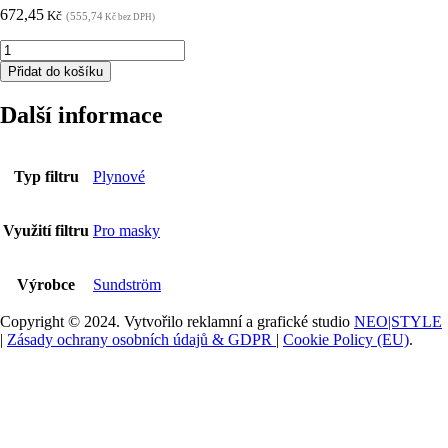
672,45
Kč
(555,74
Kč bez DPH)
SUNDSTRÖM®
SR
Přidat do košíku
294
ABE2
Další informace
-
Filtr
pro
Polomasky
Typ filtru
Plynové
a
Celoobličejové
masky
Využití filtru
Pro masky
H02-
3312
množství
Výrobce
Sundström
Copyright © 2024. Vytvořilo reklamní a grafické studio
NEO|STYLE
|
Zásady ochrany osobních údajů & GDPR
|
Cookie Policy (EU)
.