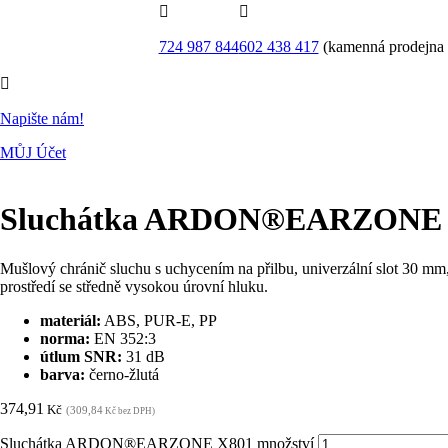


724 987 844
602 438 417
(kamenná prodejna

Napište nám!
MŮJ Účet
Sluchátka ARDON®EARZONE 
Mušlový chránič sluchu s uchycením na přilbu, univerzální slot 30 mm, 
prostředí se středně vysokou úrovní hluku.
materiál:
ABS, PUR-E, PP
norma:
EN 352:3
útlum SNR:
31 dB
barva:
černo-žlutá
374,91
Kč
(309,84
Kč bez DPH)
Sluchátka ARDON®EARZONE X801 množství