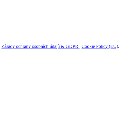
|
Zásady ochrany osobních údajů & GDPR
|
Cookie Policy (EU)
.