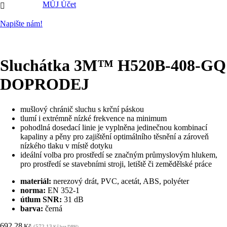
MŮJ Účet

Napište nám!
Sluchátka 3M™ H520B-408-GQ
DOPRODEJ
mušlový chránič sluchu s krční páskou
tlumí i extrémně nízké frekvence na minimum
pohodlná dosedací linie je vyplněna jedinečnou kombinací
kapaliny a pěny pro zajištění optimálního těsnění a zároveň
nízkého tlaku v místě dotyku
ideální volba pro prostředí se značným průmyslovým hlukem,
pro prostředí se stavebními stroji, letiště či zemědělské práce
materiál:
nerezový drát, PVC, acetát, ABS, polyéter
norma:
EN 352-1
útlum SNR:
31 dB
barva:
černá
692,28
Kč
(572,13
Kč bez DPH)