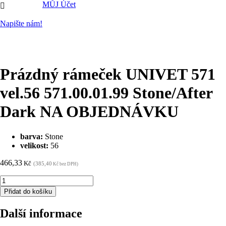
MŮJ Účet

Napište nám!
Prázdný rámeček UNIVET 571
vel.56 571.00.01.99 Stone/After
Dark NA OBJEDNÁVKU
barva:
Stone
velikost:
56
466,33
Kč
(385,40
Kč bez DPH)
Prázdný
rámeček
Přidat do košíku
UNIVET
571
Další informace
vel.56
571.00.01.99