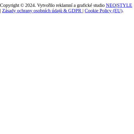
Stone/After
Copyright © 2024. Vytvořilo reklamní a grafické studio
NEO|STYLE
Dark
|
Zásady ochrany osobních údajů & GDPR
|
Cookie Policy (EU)
.
NA
OBJEDNÁVKU
množství