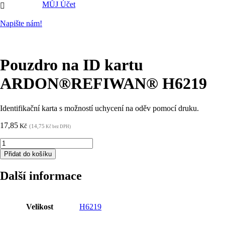
MŮJ Účet

Napište nám!
Pouzdro na ID kartu
ARDON®REFIWAN® H6219
Identifikační karta s možností uchycení na oděv pomocí druku.
17,85
Kč
(14,75
Kč bez DPH)
Pouzdro
na
Přidat do košíku
ID
kartu
Další informace
ARDON®REFIWAN®
H6219
množství
Velikost
H6219