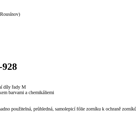
 Rousínov)
-928
í díly řady M
řikem barvami a chemikáliemi
dno použitelná, průhledná, samolepicí fólie zorníku k ochraně zorn