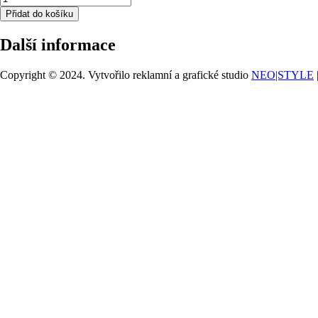
fólie
Přidat do košíku
zorníku
3M™
Další informace
M-
928
množství
Copyright © 2024. Vytvořilo reklamní a grafické studio
NEO|STYLE