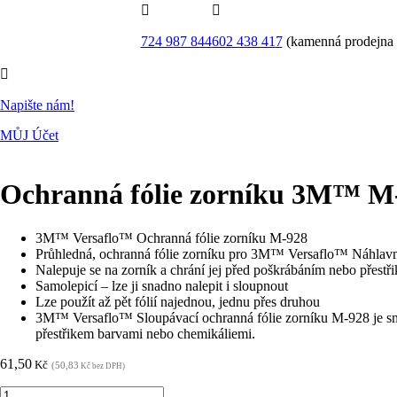


724 987 844
602 438 417
(kamenná prodejna

Napište nám!
MŮJ Účet
Ochranná fólie zorníku 3M™ M
3M™ Versaflo™ Ochranná fólie zorníku M-928
Průhledná, ochranná fólie zorníku pro 3M™ Versaflo™ Náhlavn
Nalepuje se na zorník a chrání jej před poškrábáním nebo přest
Samolepicí – lze ji snadno nalepit i sloupnout
Lze použít až pět fólií najednou, jednu přes druhou
3M™ Versaflo™ Sloupávací ochranná fólie zorníku M-928 je sna
přestřikem barvami nebo chemikáliemi.
61,50
Kč
(50,83
Kč bez DPH)
Ochranná