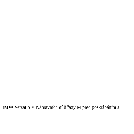
íků 3M™ Versaflo™ Náhlavních dílů řady M před poškrábáním a