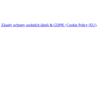
|
Zásady ochrany osobních údajů & GDPR
|
Cookie Policy (EU)
.