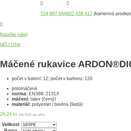


724 987 844
602 438 417
(kamenná prodejn

Napište nám!
MŮJ Účet
Máčené rukavice ARDON®DI
počet v balení: 12; počet v kartonu: 120
polomáčené
norma:
EN388: 2131X
máčení:
latex (černý)
materiál:
polyester / bavlna (šedá)
20,24
Kč
(16,73
Kč bez DPH)
Velikost
Barva