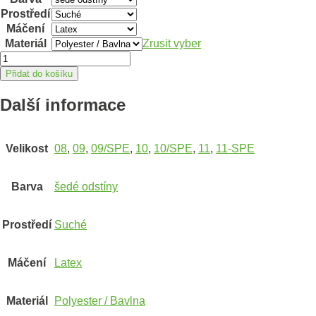
Prostředí
Máčení
Materiál
Zrusit vyber
Máčené
rukavice
Přidat do košíku
ARDON®DICK
BASIC
Další informace
10/SPE
množství
Velikost
08
,
09
,
09/SPE
,
10
,
10/SPE
,
11
,
11-SPE
Barva
šedé odstíny
Prostředí
Suché
Máčení
Latex
Materiál
Polyester / Bavlna