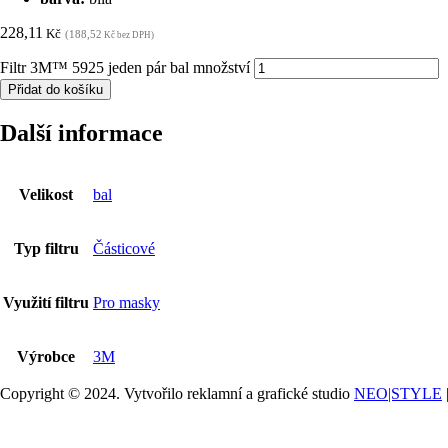
228,11
Kč
(188,52
Kč bez DPH)
Filtr 3M™ 5925 jeden pár bal množství
Přidat do košíku
Další informace
Velikost
bal
Typ filtru
Částicové
Využití filtru
Pro masky
Výrobce
3M
Copyright © 2024. Vytvořilo reklamní a grafické studio
NEO|STYLE