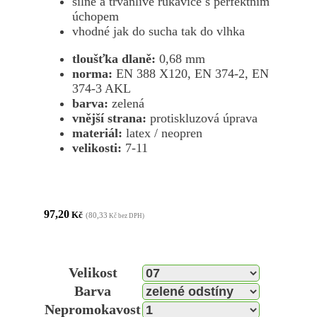
silné a trvanlivé rukavice s perfektním
úchopem
vhodné jak do sucha tak do vlhka
tloušťka dlaně:
0,68 mm
norma:
EN 388 X120, EN 374-2, EN
374-3 AKL
barva:
zelená
vnější strana:
protiskluzová úprava
materiál:
latex / neopren
velikosti:
7-11
97,20
Kč
(80,33
Kč bez DPH)
Velikost
Barva
Nepromokavost