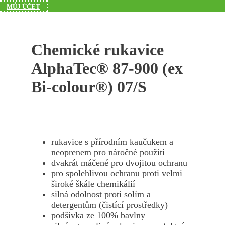
MŮJ ÚČET
Chemické rukavice
AlphaTec® 87-900 (ex
Bi-colour®) 07/S
rukavice s přírodním kaučukem a
neoprenem pro náročné použití
dvakrát máčené pro dvojitou ochranu
pro spolehlivou ochranu proti velmi
široké škále chemikálií
silná odolnost proti solím a
detergentům (čistící prostředky)
podšívka ze 100% bavlny