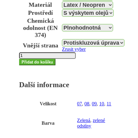
Materiál
Prostředí
Chemická
odolnost (EN
374)
Vnější strana
Zrusit vyber
Chemické
rukavice
Přidat do košíku
AlphaTec®
87-
900
Další informace
(ex
Bi-
Velikost
07
,
08
,
09
,
10
,
11
colour®)
07/S
množství
Zelená
,
zelené
Barva
odstíny