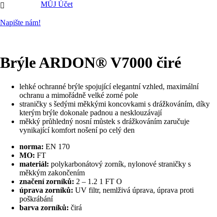
MŮJ Účet

Napište nám!
Brýle ARDON® V7000 čiré
lehké ochranné brýle spojující elegantní vzhled, maximální
ochranu a mimořádně velké zorné pole
straničky s šedými měkkými koncovkami s drážkováním, díky
kterým brýle dokonale padnou a nesklouzávají
měkký průhledný nosní můstek s drážkováním zaručuje
vynikající komfort nošení po celý den
norma:
EN 170
MO:
FT
materiál:
polykarbonátový zorník, nylonové straničky s
měkkým zakončením
značení zorníků:
2 – 1.2 1 FT O
úprava zorníků:
UV filtr, nemlživá úprava, úprava proti
poškrábání
barva zorníků:
čirá