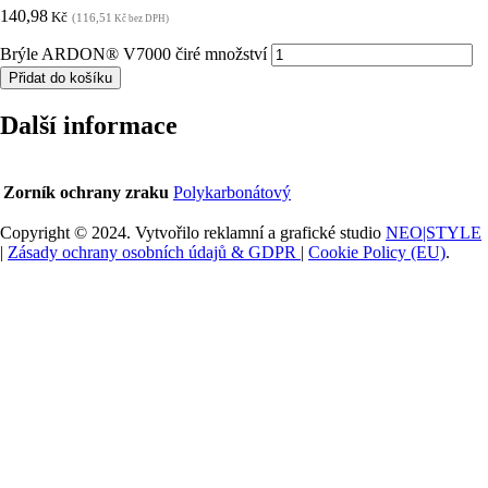
140,98
Kč
(116,51
Kč bez DPH)
Brýle ARDON® V7000 čiré množství
Přidat do košíku
Další informace
Zorník ochrany zraku
Polykarbonátový
Copyright © 2024. Vytvořilo reklamní a grafické studio
NEO|STYLE
|
Zásady ochrany osobních údajů & GDPR
|
Cookie Policy (EU)
.