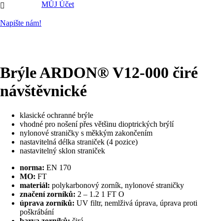
MŮJ Účet

Napište nám!
Brýle ARDON® V12-000 čiré
návštěvnické
klasické ochranné brýle
vhodné pro nošení přes většinu dioptrických brýlí
nylonové straničky s měkkým zakončením
nastavitelná délka straniček (4 pozice)
nastavitelný sklon straniček
norma:
EN 170
MO:
FT
materiál:
polykarbonový zorník, nylonové straničky
značení zorníků:
2 – 1.2 1 FT O
úprava zorníků:
UV filtr, nemlživá úprava, úprava proti
poškrábání
barva zorníků:
čirá