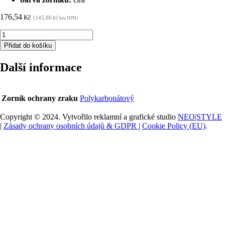
176,54
Kč
(145,90
Kč bez DPH)
Brýle
ARDON®
Přidat do košíku
V12-
000
Další informace
čiré
návštěvnické
množství
Zorník ochrany zraku
Polykarbonátový
Copyright © 2024. Vytvořilo reklamní a grafické studio
NEO|STYLE
|
Zásady ochrany osobních údajů & GDPR
|
Cookie Policy (EU)
.