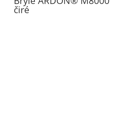
Brýle ARDON® M8000
čiré
velmi pohodlné ochranné brýle
měkký průhledný odvětrávaný protiskluzový nosní
můstek zaručuje vynikající komfort nošení po celý
den
norma:
EN 170
MO:
FT
materiál:
polykarbonátový zorník, nylonové
straničky s měkkými částmi
značení zorníků:
2 – 1.2 1 FT O
úprava zorníků:
UV filtr, nemlživá úprava, úprava
proti poškrábání
barva zorníků:
čirá