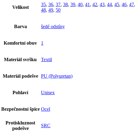
35
,
36
,
37
,
38
,
39
,
40
,
41
,
42
,
43
,
44
,
45
,
46
,
47
,
Velikost
48
,
49
,
50
Barva
šedé odstíny
Komfortní obuv
1
Materiál svršku
Textil
Materiál podešve
PU (Polyuretan)
Pohlaví
Unisex
Bezpečnostní špice
Ocel
Protiskluznost
SRC
podešve