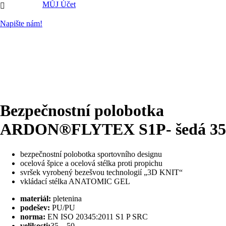
MŮJ Účet

Napište nám!
Bezpečnostní polobotka
ARDON®FLYTEX S1P- šedá 35
bezpečnostní polobotka sportovního designu
ocelová špice a ocelová stélka proti propichu
svršek vyrobený bezešvou technologií „3D KNIT“
vkládací stélka ANATOMIC GEL
materiál:
pletenina
podešev:
PU/PU
norma:
EN ISO 20345:2011 S1 P SRC
velikosti:
35 – 50