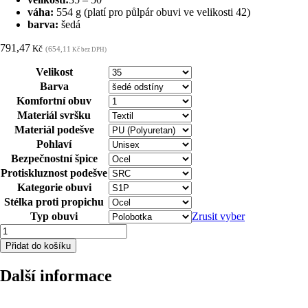
váha:
554 g (platí pro půlpár obuvi ve velikosti 42)
barva:
šedá
791,47
Kč
(654,11
Kč bez DPH)
Velikost
Barva
Komfortní obuv
Materiál svršku
Materiál podešve
Pohlaví
Bezpečnostní špice
Protiskluznost podešve
Kategorie obuvi
Stélka proti propichu
Typ obuvi
Zrusit vyber
Bezpečnostní
polobotka
Přidat do košíku
ARDON®FLYTEX
S1P-
Další informace
šedá
35
množství