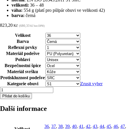
velikosti:
36 – 48
váha:
554 g (platí pro půlpár obuvi ve velikosti 42)
barva:
černá
823,20
Kč
(680,33
Kč bez DPH)
Velikost
Barva
Reflexní prvky
Materiál podešve
Pohlaví
Bezpečnostní špice
Materiál svršku
Protiskluznost podešve
Kategorie obuvi
Zrusit vyber
Bezpečnostní
polobotka
Přidat do košíku
ARDON®ARLOW
S1
Další informace
36
množství
36
,
37
,
38
,
39
,
40
,
41
,
42
,
43
,
44
,
45
,
46
,
47
,
Velikost