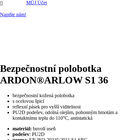
MŮJ Účet

Napište nám!
Bezpečnostní polobotka
ARDON®ARLOW S1 36
bezpečnostní kožená polobotka
s ocelovou špicí
reflexní pásek pro vyšší viditelnost
PU2D podešev, odolná olejům, pohonným hmotám a
kontaktnímu teplu do 110°C, antistatická
materiál:
buvolí useň
podešev
: PU2D
norma
: EN ISO 20345:2011 S1 SRC