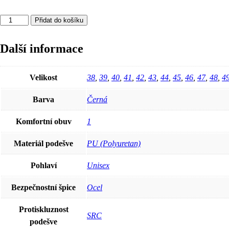
Bezpečnostní
Přidat do košíku
kotníková
obuv
ARDON®SOFTEX
Další informace
HIGH
S1P
38
Velikost
38
,
39
,
40
,
41
,
42
,
43
,
44
,
45
,
46
,
47
,
48
,
4
množství
Barva
Černá
Komfortní obuv
1
Materiál podešve
PU (Polyuretan)
Pohlaví
Unisex
Bezpečnostní špice
Ocel
Protiskluznost
SRC
podešve