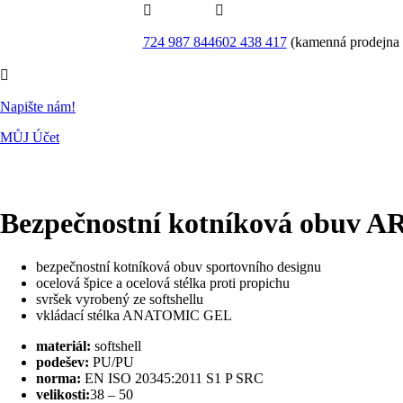


724 987 844
602 438 417
(kamenná prodejna

Napište nám!
MŮJ Účet
Bezpečnostní kotníková obu
bezpečnostní kotníková obuv sportovního designu
ocelová špice a ocelová stélka proti propichu
svršek vyrobený ze softshellu
vkládací stélka ANATOMIC GEL
materiál:
softshell
podešev:
PU/PU
norma:
EN ISO 20345:2011 S1 P SRC
velikosti:
38 – 50