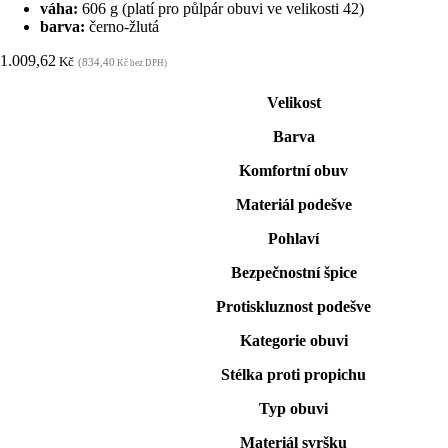
váha:
606 g (platí pro půlpár obuvi ve velikosti 42)
barva:
černo-žlutá
1.009,62
Kč
(834,40
Kč bez DPH)
Velikost
Barva
Komfortní obuv
Materiál podešve
Pohlaví
Bezpečnostní špice
Protiskluznost podešve
Kategorie obuvi
Stélka proti propichu
Typ obuvi
Materiál svršku