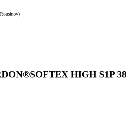
 Rousínov)
v ARDON®SOFTEX HIGH S1P 38