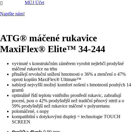
MŮJ Účet

Napište nám!
ATG® máčené rukavice
MaxiFlex® Elite™ 34-244
vyvinuté s konstrukčním záměrem vyrobit nejlehčí prodyšné
máčené rukavice na trhu
přinášejí revoluční snížení hmotnosti o 36% a ztenčení o 47%
oproti kopiím MaxiFlex® Ultimate™
nabízejí nejvyšší možný komfort nošení s hmotností pouhých 14
gramů
optimálně řídí teplotu vnitřního prostředí rukavic, zabraňují
pocení, jsou o 42% prodyšnější než tradiční pěnový nitril a o
59% prodyšnější než rukavice máčené v polyuretanu
polomáčené, s nopy
kompatibilní s dotykovými displeji = technologie TOUCH
SCREEN
tloušťka dlaně:
0,90 mm