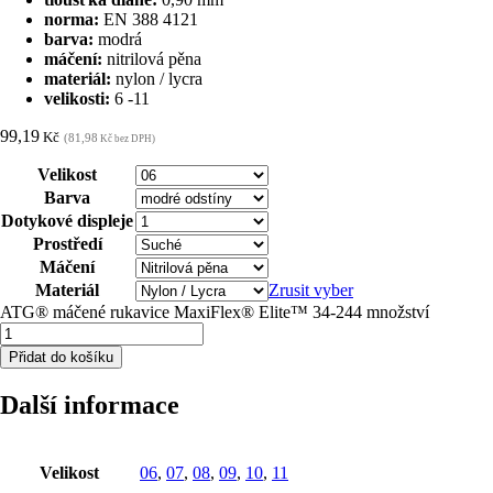
norma:
EN 388 4121
barva:
modrá
máčení:
nitrilová pěna
materiál:
nylon / lycra
velikosti:
6 -11
99,19
Kč
(81,98
Kč bez DPH)
Velikost
Barva
Dotykové displeje
Prostředí
Máčení
Materiál
Zrusit vyber
ATG® máčené rukavice MaxiFlex® Elite™ 34-244 množství
Přidat do košíku
Další informace
Velikost
06
,
07
,
08
,
09
,
10
,
11