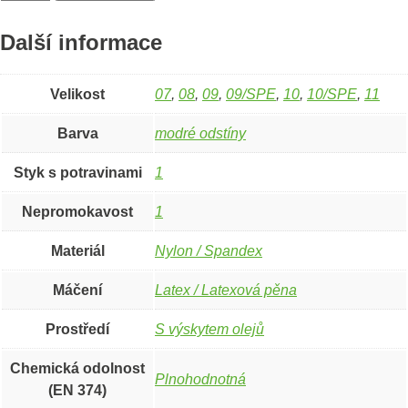
chemické
rukavice
MaxiChem®
Další informace
76-
730
-
Velikost
07
,
08
,
09
,
09/SPE
,
10
,
10/SPE
,
11
TRItech™
07
Barva
modré odstíny
množství
Styk s potravinami
1
Nepromokavost
1
Materiál
Nylon / Spandex
Máčení
Latex / Latexová pěna
Prostředí
S výskytem olejů
Chemická odolnost
Plnohodnotná
(EN 374)