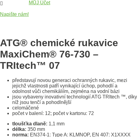
MŮJ Účet

Napište nám!
ATG® chemické rukavice
MaxiChem® 76-730 –
TRItech™ 07
představují novou generaci ochranných rukavic, mezi
jejichž vlastnosti patří vynikající úchop, pohodlí a
odolnost vůči chemikáliím, zejména na vodní bázi
jsou vybaveny inovativní technologií ATG TRItech
™
, díky
níž jsou tenčí a pohodlnější
celomáčené
počet v balení: 12; počet v kartonu: 72
tloušťka dlaně:
1,1 mm
délka:
350 mm
norma:
EN374-1: Type A: KLMNOP, EN 407: X1XXXX